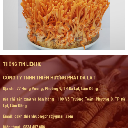
THÔNG TIN LIÊN HỆ
CÔNG TY TNHH THIÊN HƯƠNG PHÁT ĐÀ LẠT
Địa chỉ: 77 Hùng Vương, Phường 9, TP. Đà Lạt, Lâm Đồng
Địa chỉ sản xuất và bán hàng : 109 Võ Trường Toản, Phường 8, TP Đà
Lạt, Lâm Đồng
Email: cskh.thienhuongphat@gmail.com
Điện thoại: 0834 457 686