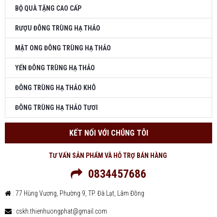
BỘ QUÀ TẶNG CAO CẤP
RƯỢU ĐÔNG TRÙNG HẠ THẢO
MẬT ONG ĐÔNG TRÙNG HẠ THẢO
YẾN ĐÔNG TRÙNG HẠ THẢO
ĐÔNG TRÙNG HẠ THẢO KHÔ
ĐÔNG TRÙNG HẠ THẢO TƯƠI
KẾT NỐI VỚI CHÚNG TÔI
TƯ VẤN SẢN PHẨM VÀ HỖ TRỢ BÁN HÀNG
0834457686
: 77 Hùng Vương, Phường 9, TP. Đà Lạt, Lâm Đồng
: cskh.thienhuongphat@gmail.com