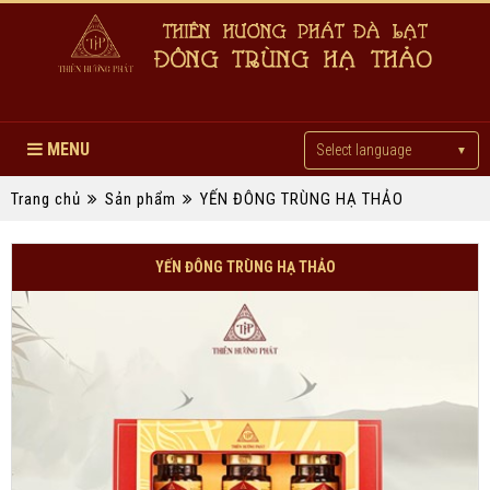
MENU
Select language
▼
Trang chủ
Sản phẩm
YẾN ĐÔNG TRÙNG HẠ THẢO
YẾN ĐÔNG TRÙNG HẠ THẢO