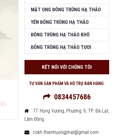
MẬT ONG ĐÔNG TRÙNG HẠ THẢO
YẾN ĐÔNG TRÙNG HẠ THẢO
ĐÔNG TRÙNG HẠ THẢO KHÔ
ĐÔNG TRÙNG HẠ THẢO TƯƠI
KẾT NỐI VỚI CHÚNG TÔI
TƯ VẤN SẢN PHẨM VÀ HỖ TRỢ BÁN HÀNG
0834457686
ÔNG
: 77 Hùng Vương, Phường 9, TP. Đà Lạt,
Lâm Đồng
: cskh.thienhuongphat@gmail.com