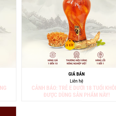
GIÁ BÁN
Liên hệ
ÔNG
CẢNH BÁO: TRẺ E DƯỚI 18 TUỔI KH
ĐƯỢC DÙNG SẢN PHẨM NÀY!