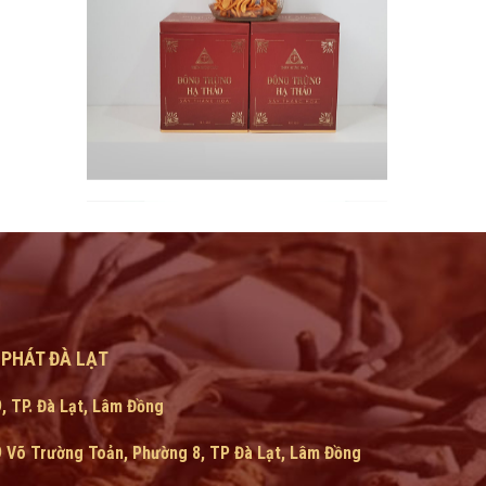
 PHÁT ĐÀ LẠT
, TP. Đà Lạt, Lâm Đồng
09 Võ Trường Toản, Phường 8, TP Đà Lạt, Lâm Đồng