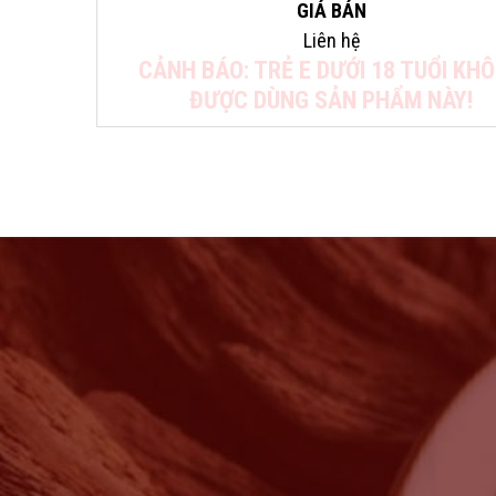
GIÁ BÁN
Liên hệ
CẢNH BÁO: TRẺ E DƯỚI 18 TUỔI KH
ĐƯỢC DÙNG SẢN PHẨM NÀY!