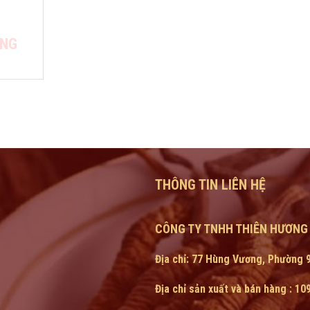
ÔNG
THÔNG TIN LIÊN HỆ
CÔNG TY TNHH THIÊN HƯƠNG
Địa chỉ: 77 Hùng Vương, Phường 9
Địa chỉ sản xuất và bán hàng : 1