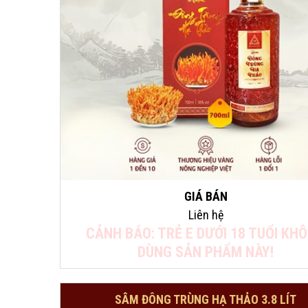
GIÁ BÁN
Liên hệ
CẢNH BÁO: TRẺ E DƯỚI 18 TUỔI KH
DÙNG SẢN PHẨM NÀY!
SÂM ĐÔNG TRÙNG HẠ THẢO 3.8 LÍT