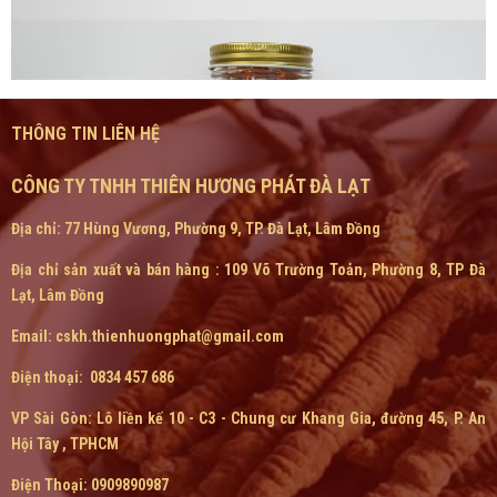
THÔNG TIN LIÊN HỆ
CÔNG TY TNHH THIÊN HƯƠNG PHÁT ĐÀ LẠT
Địa chỉ: 77 Hùng Vương, Phường 9, TP. Đà Lạt, Lâm Đồng
Địa chỉ sản xuất và bán hàng : 109 Võ Trường Toản, Phường 8, TP Đà
Lạt, Lâm Đồng
Email: cskh.thienhuongphat@gmail.com
Điện thoại: 0834 457 686
VP Sài Gòn:
Lô liền kế 10 - C3 - Chung cư Khang Gia, đường 45, P. An
Hội Tây , TPHCM
Điện Thoại: 0909890987