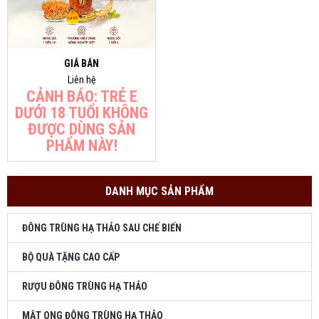
GIÁ BÁN
Liên hệ
CẢNH BÁO: TRẺ E
DƯỚI 18 TUỔI KHÔNG
ĐƯỢC DÙNG SẢN
PHẨM NÀY!
DANH MỤC SẢN PHẨM
ĐÔNG TRÙNG HẠ THẢO SAU CHẾ BIẾN
BỘ QUÀ TẶNG CAO CẤP
RƯỢU ĐÔNG TRÙNG HẠ THẢO
MẬT ONG ĐÔNG TRÙNG HẠ THẢO