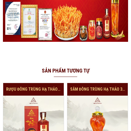
SẢN PHẨM TƯƠNG TỰ
RƯỢU ĐÔNG TRÙNG HẠ THẢO 700 ML
SÂM ĐÔNG TRÙNG HẠ THẢO 3 LÍT