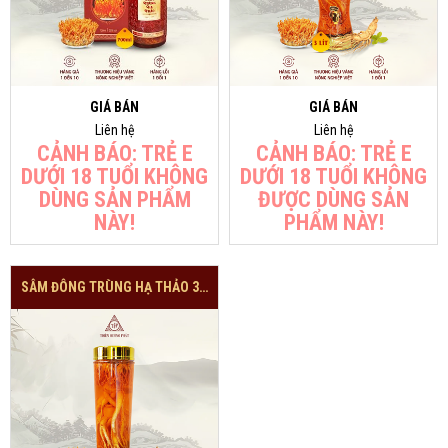
GIÁ BÁN
GIÁ BÁN
Liên hệ
Liên hệ
CẢNH BÁO: TRẺ E
CẢNH BÁO: TRẺ E
DƯỚI 18 TUỔI KHÔNG
DƯỚI 18 TUỔI KHÔNG
DÙNG SẢN PHẨM
ĐƯỢC DÙNG SẢN
NÀY!
PHẨM NÀY!
SÂM ĐÔNG TRÙNG HẠ THẢO 3.8 LÍT