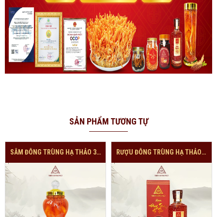
SẢN PHẨM TƯƠNG TỰ
SÂM ĐÔNG TRÙNG HẠ THẢO 3 LÍT
RƯỢU ĐÔNG TRÙNG HẠ THẢO 700 ML