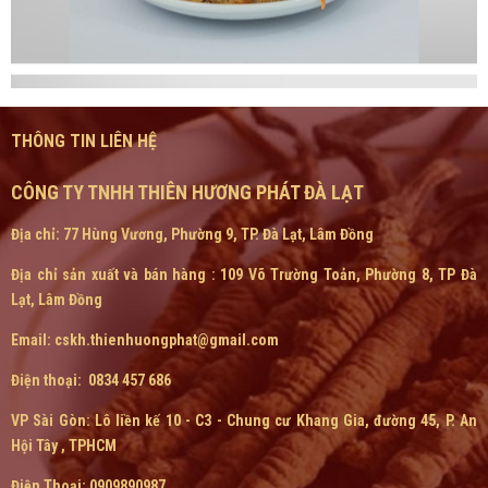
THÔNG TIN LIÊN HỆ
CÔNG TY TNHH THIÊN HƯƠNG PHÁT ĐÀ LẠT
Địa chỉ: 77 Hùng Vương, Phường 9, TP. Đà Lạt, Lâm Đồng
Địa chỉ sản xuất và bán hàng : 109 Võ Trường Toản, Phường 8, TP Đà
Lạt, Lâm Đồng
Email: cskh.thienhuongphat@gmail.com
Điện thoại: 0834 457 686
VP Sài Gòn:
Lô liền kế 10 - C3 - Chung cư Khang Gia, đường 45, P. An
Hội Tây , TPHCM
Điện Thoại: 0909890987