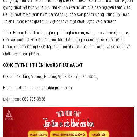
dụng quy trình sản xuất, nuôi trồng khép kín theo tiêu chuẩn Nhật Bản. Nguồn
giống Nhật kết hợp với sư ưu đãi khí hậu và độ ẩm của cao nguyên Lâm Viên
Đà Lạt mát mẻ quanh năm đã mang lại cho sản phẩm Đông Trùng Hạ Thảo
Thiên Hương Phát giá trị ưu việt nhất về mặt chất lượng và giá thành.
Thiên Hương Phát không ngừng phát nghiên cứu, nâng cao và mở rộng quy
mô sản xuất cả về mặt số lượng lẫn chất lượng của nông trại nuôi trồng,
thông qua đó Công ty sẽ đáp ứng mọi nhu cầu của thị trường về số lượng và
chất lượng sản phẩm.
CÔNG TY TNHH THIÊN HƯƠNG PHÁT ĐÀ LẠT
Địa chỉ: 77 Hùng Vương, Phường 9, TP. Đà Lạt, Lâm Đồng
Email: cskh.thienhuongphat@gmail.com
Điện thoại: 088 905 3838