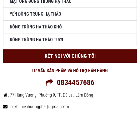
MẬT ONG ĐÔNG TRÙNG HẠ THẢO
YẾN ĐÔNG TRÙNG HẠ THẢO
ĐÔNG TRÙNG HẠ THẢO KHÔ
ĐÔNG TRÙNG HẠ THẢO TƯƠI
KẾT NỐI VỚI CHÚNG TÔI
TƯ VẤN SẢN PHẨM VÀ HỖ TRỢ BÁN HÀNG
0834457686
: 77 Hùng Vương, Phường 9, TP. Đà Lạt, Lâm Đồng
: cskh.thienhuongphat@gmail.com