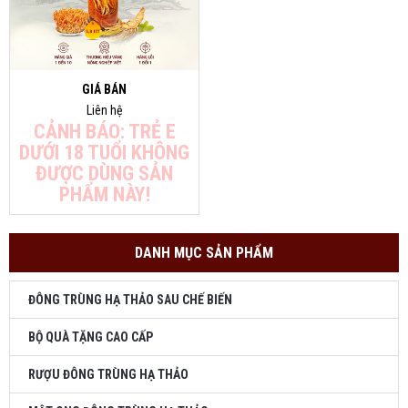
GIÁ BÁN
Liên hệ
CẢNH BÁO: TRẺ E
DƯỚI 18 TUỔI KHÔNG
ĐƯỢC DÙNG SẢN
PHẨM NÀY!
DANH MỤC SẢN PHẨM
ĐÔNG TRÙNG HẠ THẢO SAU CHẾ BIẾN
BỘ QUÀ TẶNG CAO CẤP
RƯỢU ĐÔNG TRÙNG HẠ THẢO