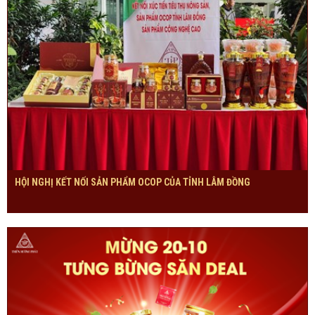
HỘI NGHỊ KẾT NỐI SẢN PHẨM OCOP CỦA TỈNH LÂM ĐỒNG