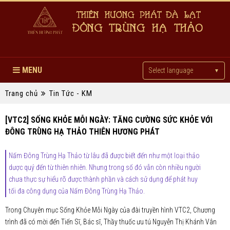
MENU
Select language
▼
Trang chủ
Tin Tức - KM
[VTC2] SỐNG KHỎE MỖI NGÀY: TĂNG CƯỜNG SỨC KHỎE VỚI
ĐÔNG TRÙNG HẠ THẢO THIÊN HƯƠNG PHÁT
Nấm Đông Trùng Hạ Thảo từ lâu đã được biết đến như một loại thảo
dược quý đến từ thiên nhiên. Nhưng trong số đó vẫn còn nhiều người
chưa thực sự hiểu rõ được thành phần và cách sử dụng để phát huy
tối đa công dụng của Nấm Đông Trùng Hạ Thảo.
Trong Chuyên mục Sống Khỏe Mỗi Ngày của đài truyền hình VTC2, Chương
trình đã có mời đến Tiến Sĩ, Bác sĩ, Thầy thuốc ưu tú Nguyễn Thị Khánh Vân