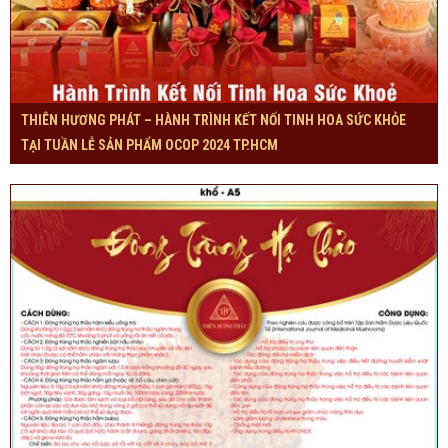
THIÊN HƯƠNG PHÁT – HÀNH TRÌNH KẾT NỐI TINH HOA SỨC KHỎE
TẠI TUẦN LỄ SẢN PHẨM OCOP 2024 TP.HCM