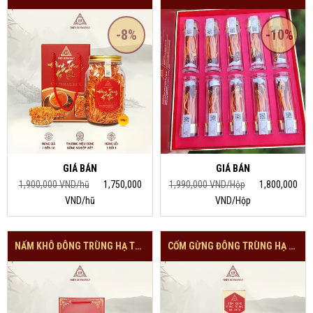
-8%
-10%
GIÁ BÁN
GIÁ BÁN
1,900,000 VND/hũ
1,750,000
1,990,000 VND/Hộp
1,800,000
VND/hũ
VND/Hộp
NẤM KHÔ ĐÔNG TRÙNG HẠ THẢO 12GRAM ( KÈM HỘP CỨNG CAO CẤP)
CỐM GỪNG ĐÔNG TRÙNG HẠ THẢO 35GRAM