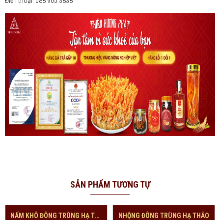
Điện thoại: 088 905 3838
SẢN PHẨM TƯƠNG TỰ
NẤM KHÔ ĐÔNG TRÙNG HẠ THẢO 50GRAM
NHỘNG ĐÔNG TRÙNG HẠ THẢO