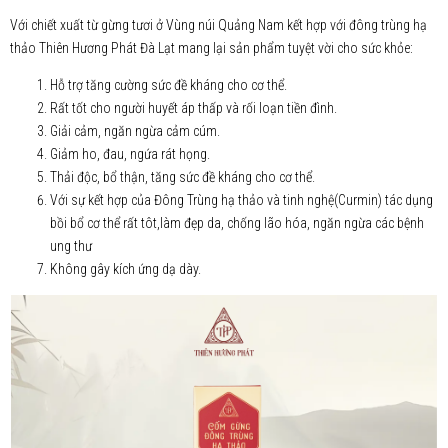
Với chiết xuất từ gừng tươi ở Vùng núi Quảng Nam kết hợp với đông trùng hạ
thảo Thiên Hương Phát Đà Lạt mang lại sản phẩm tuyệt vời cho sức khỏe:
Hỗ trợ tăng cường sức đề kháng cho cơ thể.
Rất tốt cho người huyết áp thấp và rối loạn tiền đình.
Giải cảm, ngăn ngừa cảm cúm.
Giảm ho, đau, ngứa rát họng.
Thải độc, bổ thận, tăng sức đề kháng cho cơ thể.
Với sự kết hợp của Đông Trùng hạ thảo và tinh nghệ(Curmin) tác dụng
bồi bổ cơ thể rất tôt,làm đẹp da, chống lão hóa, ngăn ngừa các bệnh
ung thư
Không gây kích ứng dạ dày.