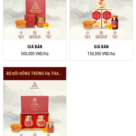
GIÁ BÁN
GIÁ BÁN
500,000 VND/hũ
150,000 VND/hũ
BỘ ĐÔI ĐÔNG TRÙNG HẠ THAỎ KHÔ CAO CẤP(24GRAM)