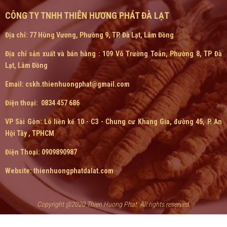
CÔNG TY TNHH THIÊN HƯƠNG PHÁT ĐÀ LẠT
Địa chỉ: 77 Hùng Vương, Phường 9, TP. Đà Lạt, Lâm Đồng
Địa chỉ sản xuất và bán hàng : 109 Võ Trường Toản, Phường 8, TP Đà
Lạt, Lâm Đồng
Email: cskh.thienhuongphat@gmail.com
Điện thoại: 0834 457 686
VP Sài Gòn:
Lô liền kế 10 - C3 - Chung cư Khang Gia, đường 45, P. An
Hội Tây , TPHCM
Điện Thoại: 0909890987
Website: thienhuongphatdalat.com
Copyright @2020 Thien Huong Phat. All rights reserved.