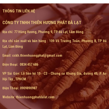
THÔNG TIN LIÊN HỆ
CÔNG TY TNHH THIÊN HƯƠNG PHÁT ĐÀ LẠT
Địa chỉ: 77 Hùng Vương, Phường 9, TP. Đà Lạt, Lâm Đồng
Địa chỉ sản xuất và bán hàng : 109 Võ Trường Toản, Phường 8, TP Đà
Lạt, Lâm Đồng
Email: cskh.thienhuongphat@gmail.com
Điện thoại: 0834 457 686
VP Sài Gòn:
Lô liền kế 10 - C3 - Chung cư Khang Gia, đường 45, P. An
Hội Tây , TPHCM
Điện Thoại: 0909890987
Website: thienhuongphatdalat.com