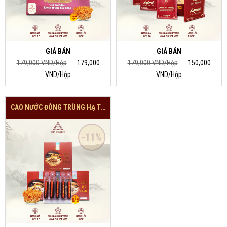
GIÁ BÁN
GIÁ BÁN
179,000 VND/Hộp
179,000
179,000 VND/Hộp
150,000
VND/Hộp
VND/Hộp
CAO NƯỚC ĐÔNG TRÙNG HẠ THẢO
-11%