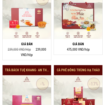
GIÁ BÁN
GIÁ BÁN
239,000 VND/Hộp
239,000
475,000 VND/hộp
VND/Hộp
TRÀ BÁCH TUỆ KHANG- AN THẦN
CÀ PHÊ ĐÔNG TRÙNG HẠ THẢO
-%
-17%