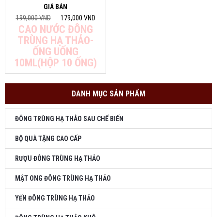
GIÁ BÁN
199,000 VND
179,000 VND
CAO NƯỚC ĐÔNG
TRÙNG HẠ THẢO-
ỐNG UỐNG
10ML(HỘP 10 ỐNG)
DANH MỤC SẢN PHẨM
ĐÔNG TRÙNG HẠ THẢO SAU CHẾ BIẾN
BỘ QUÀ TẶNG CAO CẤP
RƯỢU ĐÔNG TRÙNG HẠ THẢO
MẬT ONG ĐÔNG TRÙNG HẠ THẢO
YẾN ĐÔNG TRÙNG HẠ THẢO