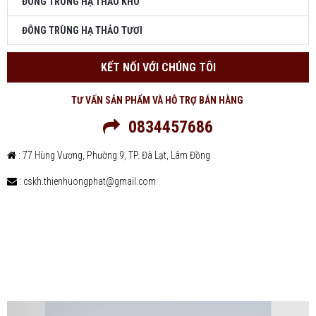
ĐÔNG TRÙNG HẠ THẢO KHÔ
ĐÔNG TRÙNG HẠ THẢO TƯƠI
KẾT NỐI VỚI CHÚNG TÔI
TƯ VẤN SẢN PHẨM VÀ HỖ TRỢ BÁN HÀNG
0834457686
: 77 Hùng Vương, Phường 9, TP. Đà Lạt, Lâm Đồng
: cskh.thienhuongphat@gmail.com