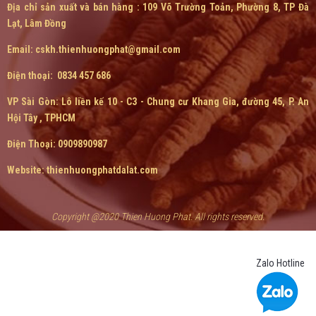
Địa chỉ sản xuất và bán hàng : 109 Võ Trường Toản, Phường 8, TP Đà
Lạt, Lâm Đồng
Email: cskh.thienhuongphat@gmail.com
Điện thoại: 0834 457 686
VP Sài Gòn:
Lô liền kế 10 - C3 - Chung cư Khang Gia, đường 45, P. An
Hội Tây , TPHCM
Điện Thoại: 0909890987
Website: thienhuongphatdalat.com
Copyright @2020 Thien Huong Phat. All rights reserved.
Zalo Hotline