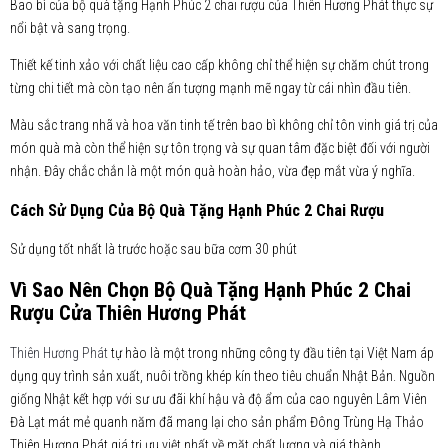
Bao bì của bộ quà tặng Hạnh Phúc 2 chai rượu của Thiên Hương Phát thực sự
nổi bật và sang trọng.
Thiết kế tinh xảo với chất liệu cao cấp không chỉ thể hiện sự chăm chút trong
từng chi tiết mà còn tạo nên ấn tượng mạnh mẽ ngay từ cái nhìn đầu tiên.
Màu sắc trang nhã và hoa văn tinh tế trên bao bì không chỉ tôn vinh giá trị của
món quà mà còn thể hiện sự tôn trọng và sự quan tâm đặc biệt đối với người
nhận. Đây chắc chắn là một món quà hoàn hảo, vừa đẹp mắt vừa ý nghĩa.
Cách Sử Dụng Của Bộ Quà Tặng Hạnh Phúc 2 Chai Rượu
Sử dụng tốt nhất là trước hoặc sau bữa cơm 30 phút
Vì Sao Nên Chọn Bộ Quà Tặng Hạnh Phúc 2 Chai
Rượu Cửa Thiên Hương Phát
Thiên Hương Phát
tự hào là một trong những công ty đầu tiên tại Việt Nam áp
dụng quy trình sản xuất, nuôi trồng khép kín theo tiêu chuẩn Nhật Bản. Nguồn
giống Nhật kết hợp với sư ưu đãi khí hậu và độ ẩm của cao nguyên Lâm Viên
Đà Lạt mát mẻ quanh năm đã mang lại cho sản phẩm Đông Trùng Hạ Thảo
Thiên Hương Phát giá trị ưu việt nhất về mặt chất lượng và giá thành