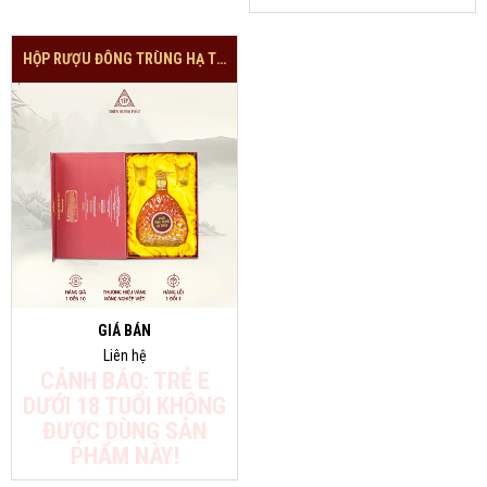
HỘP RƯỢU ĐÔNG TRÙNG HẠ THẢO CAO CẤP
GIÁ BÁN
Liên hệ
CẢNH BÁO: TRẺ E
DƯỚI 18 TUỔI KHÔNG
ĐƯỢC DÙNG SẢN
PHẨM NÀY!