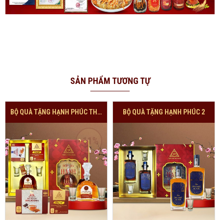
SẢN PHẨM TƯƠNG TỰ
BỘ QUÀ TẶNG HẠNH PHÚC THƯỢNG HẠNG
BỘ QUÀ TẶNG HẠNH PHÚC 2
-11%