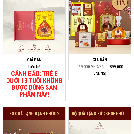
-11%
GIÁ BÁN
GIÁ BÁN
Liên hệ
999,000 VND/Bộ
899,000
CẢNH BÁO: TRẺ E
VND/Bộ
DƯỚI 18 TUỔI KHÔNG
ĐƯỢC DÙNG SẢN
PHẨM NÀY!
BỘ QUÀ TẶNG HẠNH PHÚC 2
BỘ QUÀ TẶNG SỨC KHỎE PHÚC KHÍ-1 HŨ NẤM