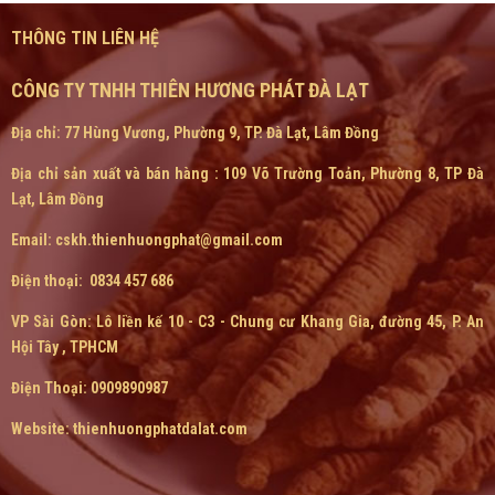
THÔNG TIN LIÊN HỆ
CÔNG TY TNHH THIÊN HƯƠNG PHÁT ĐÀ LẠT
Địa chỉ: 77 Hùng Vương, Phường 9, TP. Đà Lạt, Lâm Đồng
Địa chỉ sản xuất và bán hàng : 109 Võ Trường Toản, Phường 8, TP Đà
Lạt, Lâm Đồng
Email: cskh.thienhuongphat@gmail.com
Điện thoại: 0834 457 686
VP Sài Gòn:
Lô liền kế 10 - C3 - Chung cư Khang Gia, đường 45, P. An
Hội Tây , TPHCM
Điện Thoại: 0909890987
Website: thienhuongphatdalat.com