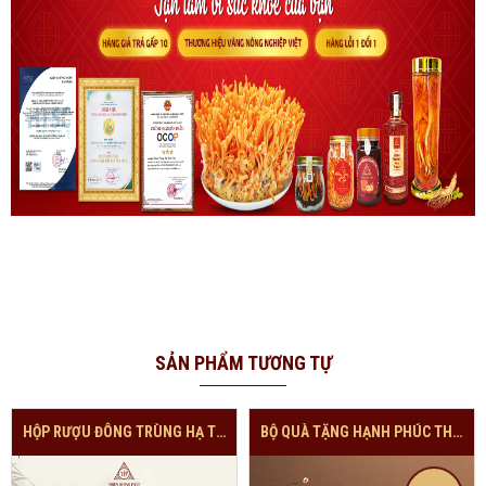
SẢN PHẨM TƯƠNG TỰ
HỘP RƯỢU ĐÔNG TRÙNG HẠ THẢO CAO CẤP
BỘ QUÀ TẶNG HẠNH PHÚC THƯỢNG HẠNG