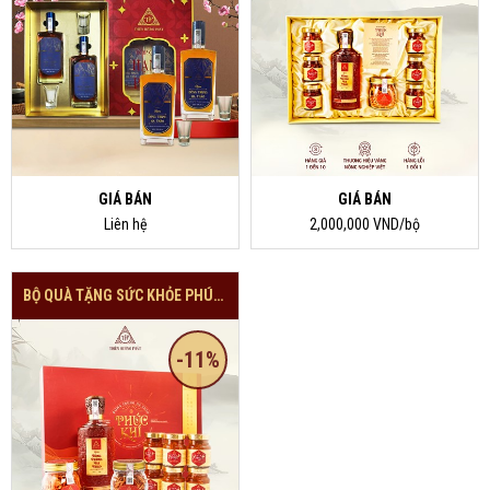
GIÁ BÁN
GIÁ BÁN
Liên hệ
2,000,000 VND/bộ
BỘ QUÀ TẶNG SỨC KHỎE PHÚC KHÍ-2 HŨ NẤM
-11%