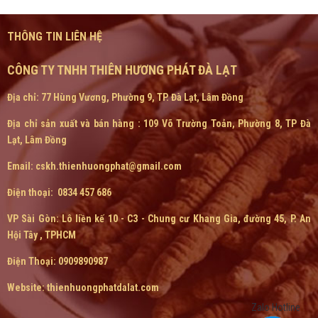
THÔNG TIN LIÊN HỆ
CÔNG TY TNHH THIÊN HƯƠNG PHÁT ĐÀ LẠT
Địa chỉ: 77 Hùng Vương, Phường 9, TP. Đà Lạt, Lâm Đồng
Địa chỉ sản xuất và bán hàng : 109 Võ Trường Toản, Phường 8, TP Đà
Lạt, Lâm Đồng
Email: cskh.thienhuongphat@gmail.com
Điện thoại: 0834 457 686
VP Sài Gòn:
Lô liền kế 10 - C3 - Chung cư Khang Gia, đường 45, P. An
Hội Tây , TPHCM
Điện Thoại: 0909890987
Website: thienhuongphatdalat.com
Zalo Hotline